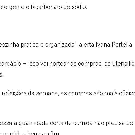
etergente e bicarbonato de sódio.
inha prática e organizada”, alerta Ivana Portella.
 cardápio – isso vai nortear as compras, os utensílio
s.
refeições da semana, as compras são mais eficien
cessa a quantidade certa de comida não precisa d
 perdida chega ao fim.