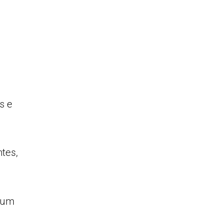
s e
tes,
e um