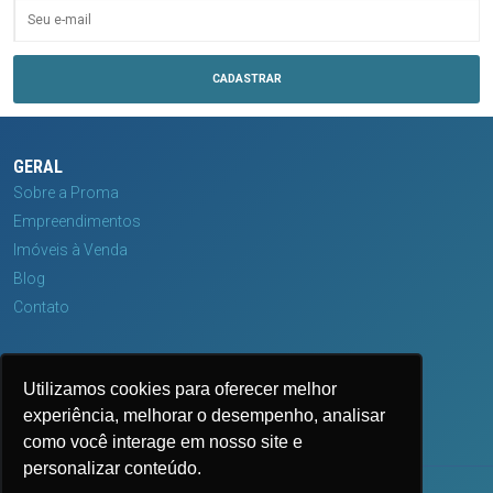
GERAL
Sobre a Proma
Empreendimentos
Imóveis à Venda
Blog
Contato
MÍDIAS
Utilizamos cookies para oferecer melhor
experiência, melhorar o desempenho, analisar
como você interage em nosso site e
personalizar conteúdo.