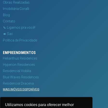
Obras Realizadas
Imobiliária Coralli
Blog
Contato
Ligamos pra você!
Sac
Política de Privacidade
EMPREENDIMENTOS
Helianthus Residences
Hyperion Residences
Residencial Vidália
Blue Waves Residences
Residencial Dracena
MAIS IMÓVEIS DISPONÍVEIS
MÍDIAS
Utilizamos cookies para oferecer melhor