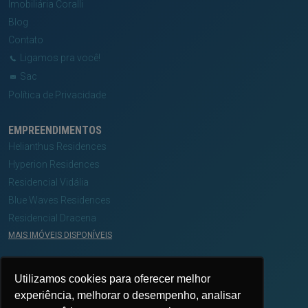
Imobiliária Coralli
Blog
Contato
Ligamos pra você!
Sac
Política de Privacidade
EMPREENDIMENTOS
Helianthus Residences
Hyperion Residences
Residencial Vidália
Blue Waves Residences
Residencial Dracena
MAIS IMÓVEIS DISPONÍVEIS
MÍDIAS
Utilizamos cookies para oferecer melhor
experiência, melhorar o desempenho, analisar