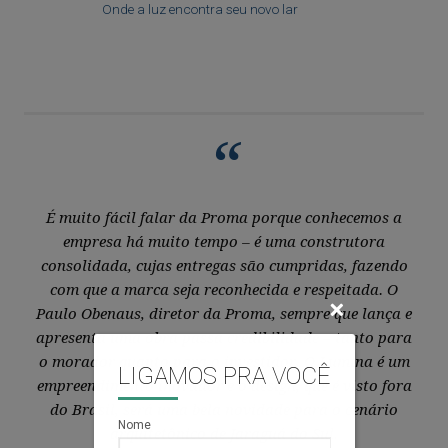
Onde a luz encontra seu novo lar
“
É muito fácil falar da Proma porque conhecemos a
empresa há muito tempo – é uma construtora
consolidada, cujas entregas são cumpridas, fazendo
com que a marca seja reconhecida e respeitada. O
Paulo Obenaus, diretor da Proma, sempre que lança e
apresenta uma obra passa credibilidade – tanto para
o morador quanto para o investidor. O Lumina é um
LIGAMOS PRA VOCÊ
empreendimento inovador e o design, que é visto fora
do Brasil, será uma bela novidade para o cenário
Nome
arquitetônico de Jaraguá do Sul.