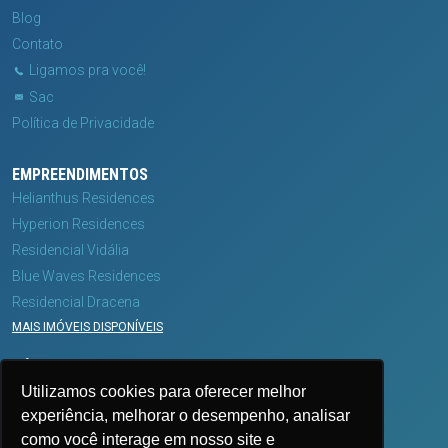
Blog
Contato
Ligamos pra você!
Sac
Política de Privacidade
EMPREENDIMENTOS
Helianthus Residences
Hyperion Residences
Residencial Vidália
Blue Waves Residences
Residencial Dracena
MAIS IMÓVEIS DISPONÍVEIS
MÍDIAS
Utilizamos cookies para oferecer melhor
experiência, melhorar o desempenho, analisar
como você interage em nosso site e