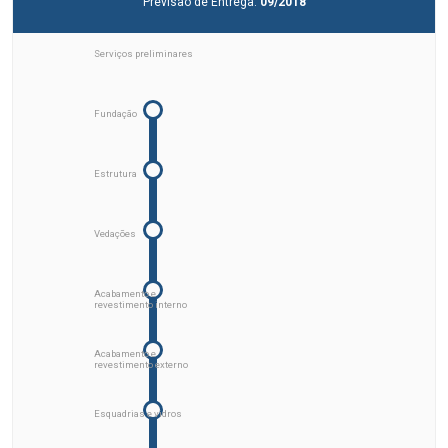
Previsão de Entrega:
09/2018
Serviços preliminares
Fundação
Estrutura
Vedações
Acabamento e
revestimento interno
Acabamento e
revestimento externo
Esquadrias e vidros