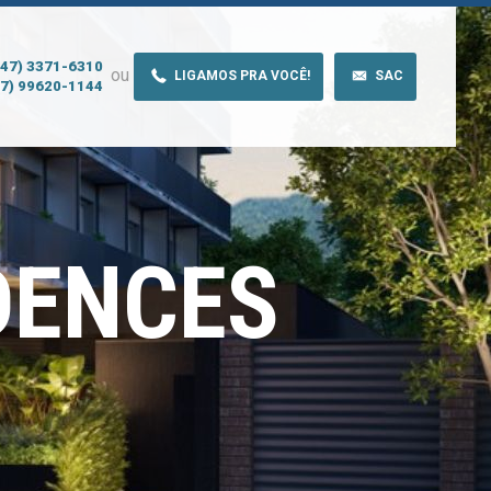
(47) 3371-6310
ou
LIGAMOS PRA VOCÊ!
SAC
47) 99620-1144
DENCES