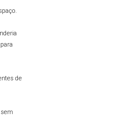
spaço.
nderia
 para
entes de
, sem