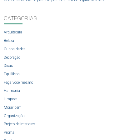
Chá de casa nova: o passo a passo para você organizar o seu
CATEGORIAS
Arquitetura
Beleza
Curiosidades
Decoração
Dicas
Equilíbrio
Faça você mesmo
Harmonia
Limpeza
Morar bem
Organização
Projeto de Interiores
Proma