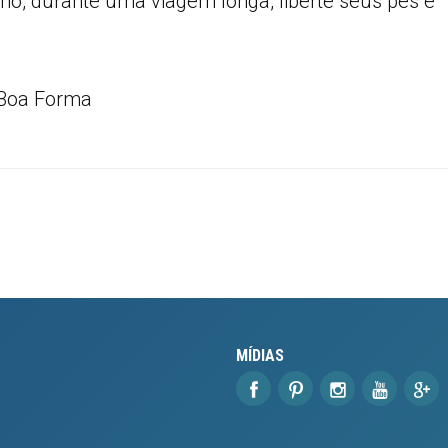
ho, durante uma viagem longa, liberte seus pés e
 Boa Forma
MÍDIAS