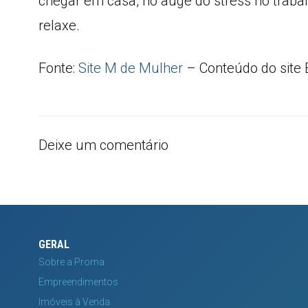
chegar em casa, no auge do stress no trabal
relaxe.
Fonte:
Site M de Mulher
– Conteúdo do site
Deixe um comentário
GERAL
Sobre a Proma
Empreendimentos
Imóveis à Venda