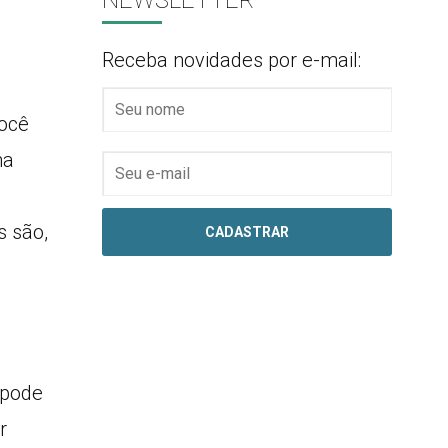
NEWSLETTER
Receba novidades por e-mail:
você
ha
s são,
 pode
r